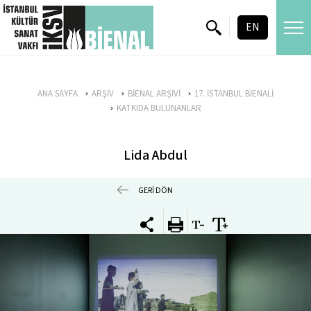
skip content
EN
ANA SAYFA
ARŞİV
BİENAL ARŞİVİ
17. İSTANBUL BİENALİ
KATKIDA BULUNANLAR
Lida Abdul
GERİ DÖN