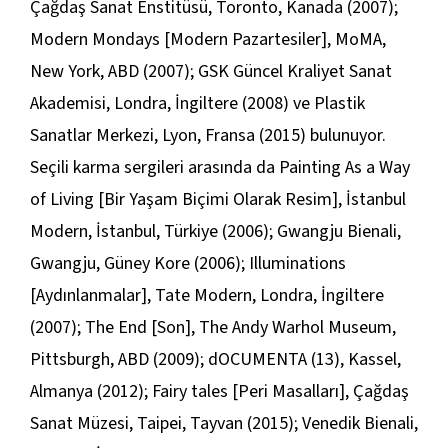
Çağdaş Sanat Enstitüsü, Toronto, Kanada (2007);
Modern Mondays
[Modern Pazartesiler], MoMA,
New York, ABD (2007); GSK Güncel Kraliyet Sanat
Akademisi, Londra, İngiltere (2008) ve Plastik
Sanatlar Merkezi, Lyon, Fransa (2015) bulunuyor.
Seçili karma sergileri arasında da
Painting As a Way
of Living
[Bir Yaşam Biçimi Olarak Resim], İstanbul
Modern, İstanbul, Türkiye (2006); Gwangju Bienali,
Gwangju, Güney Kore (2006);
Illuminations
[Aydınlanmalar], Tate Modern, Londra, İngiltere
(2007);
The End
[Son], The Andy Warhol Museum,
Pittsburgh, ABD (2009); dOCUMENTA (13), Kassel,
Almanya (2012);
Fairy tales
[Peri Masalları], Çağdaş
Sanat Müzesi, Taipei, Tayvan (2015); Venedik Bienali,