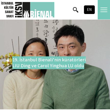
skip content
EN
19. İstanbul Bienali'nin küratörleri
LIU Ding ve Carol Yinghua LU oldu