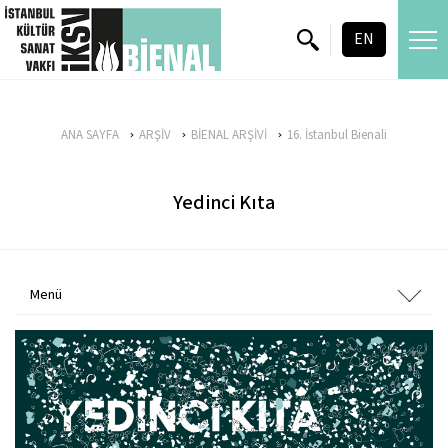
skip content
EN
ANA SAYFA
ARŞİV
BİENAL ARŞİVİ
16. İstanbul Bienali
Yedinci Kıta
Menü