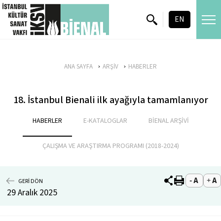
skip content
EN
ANA SAYFA
ARŞİV
HABERLER
18. İstanbul Bienali ilk ayağıyla tamamlanıyor
HABERLER
E-KATALOGLAR
BİENAL ARŞİVİ
ÇALIŞMA VE ARAŞTIRMA PROGRAMI (2018-2024)
GERİ DÖN
29 Aralık 2025