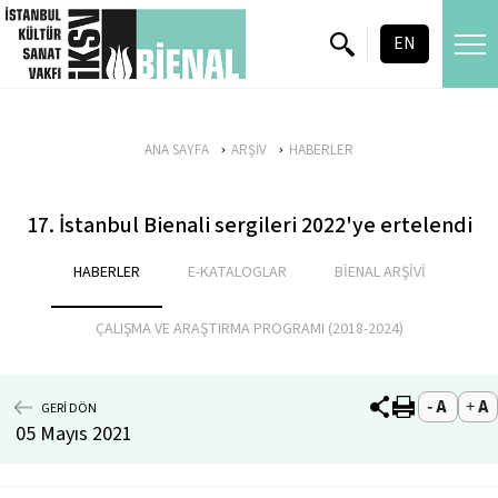
skip content
EN
ANA SAYFA
ARŞİV
HABERLER
17. İstanbul Bienali sergileri 2022'ye ertelendi
HABERLER
E-KATALOGLAR
BİENAL ARŞİVİ
ÇALIŞMA VE ARAŞTIRMA PROGRAMI (2018-2024)
GERİ DÖN
05 Mayıs 2021