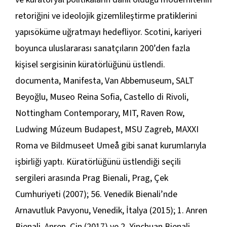
retoriğini ve ideolojik gizemlileştirme pratiklerini
yapısöküme uğratmayı hedefliyor. Scotini, kariyeri
boyunca uluslararası sanatçıların 200’den fazla
kişisel sergisinin küratörlüğünü üstlendi.
documenta, Manifesta, Van Abbemuseum, SALT
Beyoğlu, Museo Reina Sofia, Castello di Rivoli,
Nottingham Contemporary, MIT, Raven Row,
Ludwing Múzeum Budapest, MSU Zagreb, MAXXI
Roma ve Bildmuseet Umeå gibi sanat kurumlarıyla
işbirliği yaptı. Küratörlüğünü üstlendiği seçili
sergileri arasında Prag Bienali, Prag, Çek
Cumhuriyeti (2007); 56. Venedik Bienali’nde
Arnavutluk Pavyonu, Venedik, İtalya (2015); 1. Anren
Bienali, Anren, Çin (2017) ve 2. Yinchuan Bienali,