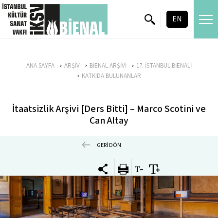
skip content
EN
ANA SAYFA
ARŞİV
BİENAL ARŞİVİ
17. İSTANBUL BİENALİ
KATKIDA BULUNANLAR
İtaatsizlik Arşivi [Ders Bitti] – Marco Scotini ve
Can Altay
GERİ DÖN