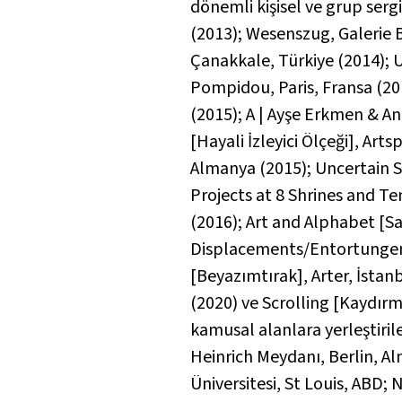
dönemli kişisel ve grup serg
(2013);
Wesenszug
, Galerie
Çanakkale, Türkiye (2014);
U
Pompidou, Paris, Fransa (20
(2015);
A | Ayşe Erkmen & An
[Hayali İzleyici Ölçeği]
, Arts
Almanya (2015);
Uncertain S
Projects at 8 Shrines and T
(2016);
Art and Alphabet [Sa
Displacements/Entortungen
[Beyazımtırak]
, Arter, İstan
(2020) ve
Scrolling [Kaydır
kamusal alanlara yerleştiril
Heinrich Meydanı, Berlin, A
Üniversitesi, St Louis, ABD;