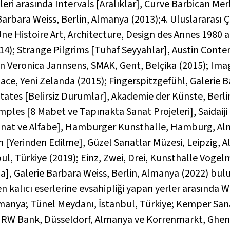
ileri arasında
Intervals [Aralıklar]
, Curve Barbican Merk
 Barbara Weiss, Berlin, Almanya (2013);4. Uluslararası 
ne Histoire Art
, Architecture, Design des Annes 1980 a
14);
Strange Pilgrims [Tuhaf Seyyahlar]
, Austin Conte
n Veronica Jannsens
, SMAK, Gent, Belçika (2015);
Imag
pace, Yeni Zelanda (2015);
Fingerspitzgefühl
, Galerie 
tates [Belirsiz Durumlar]
, Akademie der Künste, Berli
emples [8 Mabet ve Tapınakta Sanat Projeleri]
, Saidai
nat ve Alfabe]
, Hamburger Kunsthalle, Hamburg, Alm
 [Yerinden Edilme]
, Güzel Sanatlar Müzesi, Leipzig, 
bul, Türkiye (2019);
Einz, Zwei, Drei
, Kunsthalle Vogel
ma]
, Galerie Barbara Weiss, Berlin, Almanya (2022) bul
en kalıcı eserlerine evsahipliği yapan yerler arasında 
lmanya; Tünel Meydanı, İstanbul, Türkiye; Kemper Sa
 NRW Bank, Düsseldorf, Almanya ve Korrenmarkt, Ghent, 