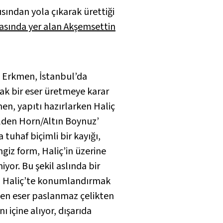
ısından yola çıkarak ürettiği
rasında yer alan Akşemsettin
şe Erkmen, İstanbul’da
acak bir eser üretmeye karar
kmen, yapıtı hazırlarken Haliç
Golden Horn/Altın Boynuz
’
 tuhaf biçimli bir kayığı,
giz form, Haliç’in üzerine
yor. Bu şekil aslında bir
bunu Haliç’te konumlandırmak
elen eser paslanmaz çelikten
ı içine alıyor, dışarıda