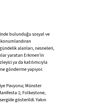
içinde bulunduğu sosyal ve
rı konumlandıran
 gündelik alanları, nesneleri,
nlar yaratan Erkmen’in
leyici ya da katılımcıyla
ine gönderme yapıyor.
ürkiye Pavyonu; Münster
Manifesta 1; Folkestone,
ergide gösterildi. Yakın