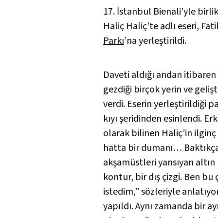
17. İstanbul Bienali'yle birl
Haliç Haliç’te
adlı eseri, Fa
Parkı
’na yerleştirildi.
Daveti aldığı andan itibaren 
gezdiği birçok yerin ve geliş
verdi. Eserin yerleştirildiği
kıyı şeridinden esinlendi. E
olarak bilinen Haliç’in ilginç
hatta bir dumanı… Baktıkça 
akşamüstleri yansıyan altın r
kontur, bir dış çizgi. Ben b
istedim,” sözleriyle anlatıy
yapıldı. Aynı zamanda bir a