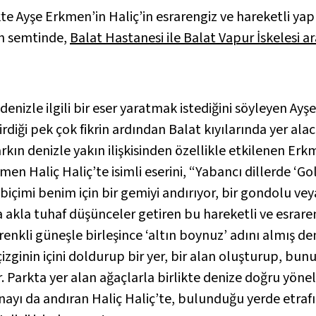
ikte Ayşe Erkmen’in Haliç’in esrarengiz ve hareketli yap
tih semtinde,
Balat Hastanesi ile Balat Vapur İskelesi a
denizle ilgili bir eser yaratmak istediğini söyleyen Ay
tirdiği pek çok fikrin ardından Balat kıyılarında yer al
 parkın denizle yakın ilişkisinden özellikle etkilenen Er
rkmen
Haliç Haliç’te
isimli eserini, “Yabancı dillerde ‘
 biçimi benim için bir gemiyi andırıyor, bir gondolu veya
akla tuhaf düşünceler getiren bu hareketli ve esraren
enkli güneşle birleşince ‘altın boynuz’ adını almış deni
u çizginin içini doldurup bir yer, bir alan oluşturup, 
or. Parkta yer alan ağaçlarla birlikte denize doğru yön
ynayı da andıran
Haliç Haliç’te
, bulunduğu yerde etrafın