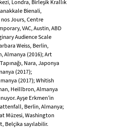
ezi, Londra, Birleşik Krallık
Çanakkale Bienali,
 nos Jours, Centre
mporary, VAC, Austin, ABD
inary Audience Scale
Barbara Weiss, Berlin,
n, Almanya (2016);
Art
ji Tapınağı, Nara, Japonya
anya (2017);
Almanya (2017);
Whitish
man, Heillbron, Almanya
unuyor. Ayşe Erkmen’in
Wattenfall, Berlin, Almanya;
nat Müzesi, Washington
Belçika sayılabilir.