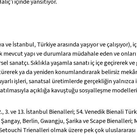
aliç’i içinde yansıtıyor.
 ve İstanbul, Türkiye arasında yaşıyor ve çalışıyor), 
arak mevcut yapı ve durumlara müdahale eden ve onla
sel sanatçı. Sıklıkla yaşamla sanatı iç içe geçirerek ve
üştürerek ya da yeniden konumlandırarak belirsiz mekâ
lı işleri, sanatsal üretimlerde gerçekliğin yalnızca iz
atılmasıyla açıklığa kavuştuğu sosyalleşme modeller
2., 3. ve 13. İstanbul Bienalleri; 54. Venedik Bienali T
 Şangay, Berlin, Gwangju, Şarika ve Scape Bienalleri; 
Setouchi Trienalleri olmak üzere pek çok uluslararası s